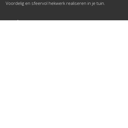
Voordelig en sfeervol hekwerk realiseren in je tuin.
Pagina's
Home
Bouw tips
Interessante links
Sitemap
Contactgegevens
Via info @ voordelighekwerk.nl neem je eenvoudig contact
met ons op. We beantwoorden je vragen zo snel mogelijk.